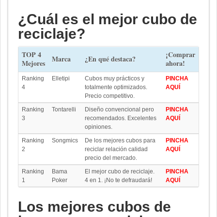
¿Cuál es el mejor cubo de
reciclaje?
TOP 4
¡Comprar
Marca
¿En qué destaca?
Mejores
ahora!
Ranking
Elletipi
Cubos muy prácticos y
PINCHA
4
totalmente optimizados.
AQUÍ
Precio competitivo.
Ranking
Tontarelli
Diseño convencional pero
PINCHA
3
recomendados. Excelentes
AQUÍ
opiniones.
Ranking
Songmics
De los mejores cubos para
PINCHA
2
reciclar relación calidad
AQUÍ
precio del mercado.
Ranking
Bama
El mejor cubo de reciclaje.
PINCHA
1
Poker
4 en 1. ¡No te defraudará!
AQUÍ
Los mejores cubos de