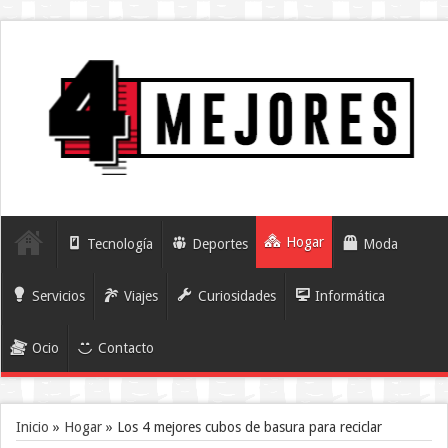
Hogar
Tecnología
Deportes
Moda
Servicios
Viajes
Curiosidades
Informática
Ocio
Contacto
Inicio
»
Hogar
»
Los 4 mejores cubos de basura para reciclar