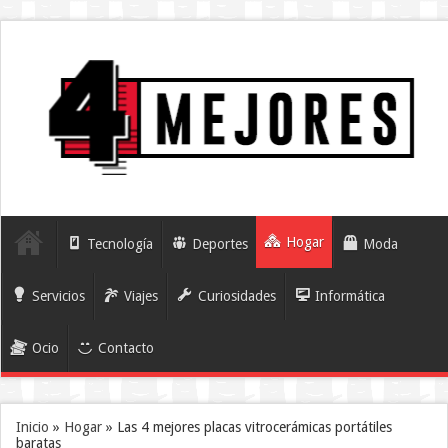
Hogar
Tecnología
Deportes
Moda
Servicios
Viajes
Curiosidades
Informática
Ocio
Contacto
Inicio
»
Hogar
»
Las 4 mejores placas vitrocerámicas portátiles
baratas