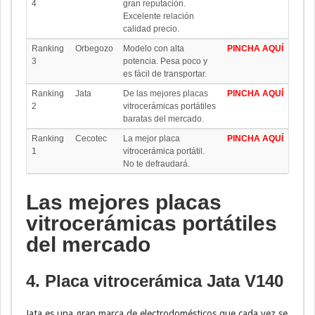
4
gran reputación.
Excelente relación
calidad precio.
Ranking
Orbegozo
Modelo con alta
PINCHA AQUÍ
3
potencia. Pesa poco y
es fácil de transportar.
Ranking
Jata
De las mejores placas
PINCHA AQUÍ
2
vitrocerámicas portátiles
baratas del mercado.
Ranking
Cecotec
La mejor placa
PINCHA AQUÍ
1
vitrocerámica portátil.
No te defraudará.
Las mejores placas
vitrocerámicas portátiles
del mercado
4. Placa vitrocerámica Jata V140
Jata es una gran marca de electrodomésticos que cada vez se