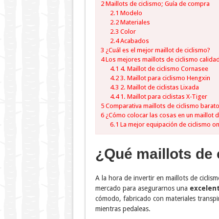
2
Maillots de ciclismo; Guía de compra
2.1
Modelo
2.2
Materiales
2.3
Color
2.4
Acabados
3
¿Cuál es el mejor maillot de ciclismo?
4
Los mejores maillots de ciclismo calida
4.1
4. Maillot de ciclismo Cornasee
4.2
3. Maillot para ciclismo Hengxin
4.3
2. Maillot de ciclistas Lixada
4.4
1. Maillot para ciclistas X-Tiger
5
Comparativa maillots de ciclismo barat
6
¿Cómo colocar las cosas en un maillot de
6.1
La mejor equipación de ciclismo on
¿Qué maillots de 
A la hora de invertir en maillots de cicli
mercado para asegurarnos una
excelent
cómodo, fabricado con materiales transpi
mientras pedaleas.