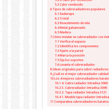
5.3
Calor conducido
6
Tipos de cubreradiadores populares
6.1
Radwraps
6.2
Cristal
6.3
Revestimiento de tela
6.4
Metal galvanizado
6.5
Madera
7
Cómo instalar un cubreradiador con éxi
7.1
Verifica el espacio
7.2
Identifica los componentes
7.3
Fijarlo a la pared
7.4
Marca la posición
7.5
Fija los soportes
7.6
Levanta el cubreradiador
8
Ideas originales para cubrir radiadores
9
¿Cuál es el mejor cubreradiador calidad
10
Los 4 mejores cubreradiadores barat
10.1
4. Cubre radiador Intradisa 3060
10.2
3. Cubreradiador Intradisa 3090
10.3
2. Tapa radiador Intradisa 3121
10.4
1. Mueble tapa radiador Intradis
11
Comparativa cubreradiadores baratos