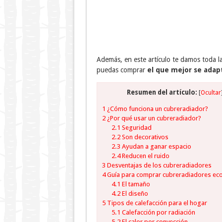
Además, en este artículo te damos toda l
puedas comprar
el que mejor se adap
Resumen del artículo:
[
Ocultar
1
¿Cómo funciona un cubreradiador?
2
¿Por qué usar un cubreradiador?
2.1
Seguridad
2.2
Son decorativos
2.3
Ayudan a ganar espacio
2.4
Reducen el ruido
3
Desventajas de los cubreradiadores
4
Guía para comprar cubreradiadores ec
4.1
El tamaño
4.2
El diseño
5
Tipos de calefacción para el hogar
5.1
Calefacción por radiación
5.2
El calor por convección