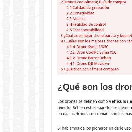
2
Drones con cámara; Guía de compra
2.1
Calidad de grabación
2.2
Conectividad
2.3
Alcance
2.4
Facilidad de control
2.5
Transportabilidad
3
¿Cuál es el mejor drone barato y bueno
4
¿Cuáles son los mejores drones con cám
4.1
4. Drone Syma 1/X5C
4.2
3. Dron GoolRC Syma X5C
4.3
2. Drone Parrot Bebop
4.4
1. Drone DJI Mavic Air
5
¿Qué dron con cámara comprar?
¿Qué son los dro
Los drones se definen como
vehículos a
remoto. Si bien estos aparatos se idearon
en día los drones con cámara son los más
Si hablamos de los pioneros en darle uso