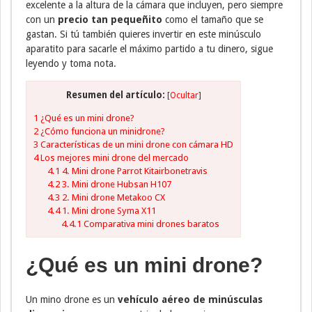
excelente a la altura de la cámara que incluyen, pero siempre
con un
precio tan pequeñito
como el tamaño que se
gastan. Si tú también quieres invertir en este minúsculo
aparatito para sacarle el máximo partido a tu dinero, sigue
leyendo y toma nota.
Resumen del artículo:
[
Ocultar
]
1
¿Qué es un mini drone?
2
¿Cómo funciona un minidrone?
3
Características de un mini drone con cámara HD
4
Los mejores mini drone del mercado
4.1
4. Mini drone Parrot Kitairbonetravis
4.2
3. Mini drone Hubsan H107
4.3
2. Mini drone Metakoo CX
4.4
1. Mini drone Syma X11
4.4.1
Comparativa mini drones baratos
¿Qué es un mini drone?
Un mino drone es un
vehículo aéreo de minúsculas