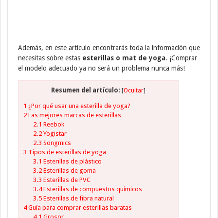
Además, en este artículo encontrarás toda la información que
necesitas sobre estas
esterillas o mat de yoga
. ¡Comprar
el modelo adecuado ya no será un problema nunca más!
Resumen del artículo:
[
Ocultar
]
1
¿Por qué usar una esterilla de yoga?
2
Las mejores marcas de esterillas
2.1
Reebok
2.2
Yogistar
2.3
Songmics
3
Tipos de esterillas de yoga
3.1
Esterillas de plástico
3.2
Esterillas de goma
3.3
Esterillas de PVC
3.4
Esterillas de compuestos químicos
3.5
Esterillas de fibra natural
4
Guía para comprar esterillas baratas
4.1
Grosor