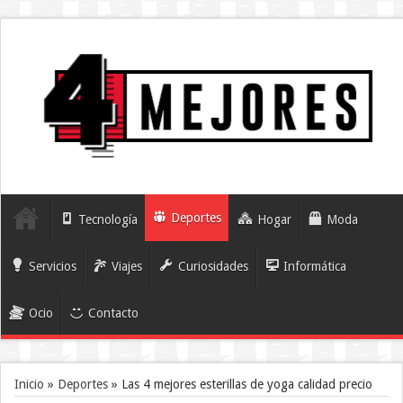
Deportes
Tecnología
Hogar
Moda
Servicios
Viajes
Curiosidades
Informática
Ocio
Contacto
Inicio
»
Deportes
»
Las 4 mejores esterillas de yoga calidad precio