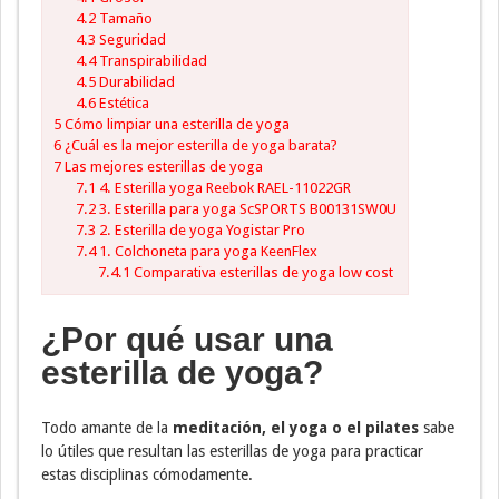
4.2
Tamaño
4.3
Seguridad
4.4
Transpirabilidad
4.5
Durabilidad
4.6
Estética
5
Cómo limpiar una esterilla de yoga
6
¿Cuál es la mejor esterilla de yoga barata?
7
Las mejores esterillas de yoga
7.1
4. Esterilla yoga Reebok RAEL-11022GR
7.2
3. Esterilla para yoga ScSPORTS B00131SW0U
7.3
2. Esterilla de yoga Yogistar Pro
7.4
1. Colchoneta para yoga KeenFlex
7.4.1
Comparativa esterillas de yoga low cost
¿Por qué usar una
esterilla de yoga?
Todo amante de la
meditación, el yoga o el pilates
sabe
lo útiles que resultan las esterillas de yoga para practicar
estas disciplinas cómodamente.