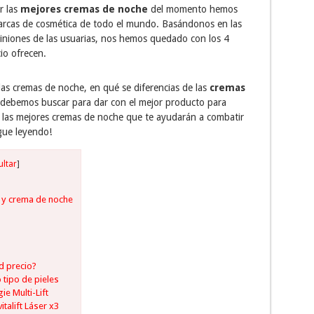
r las
mejores cremas de noche
del momento hemos
marcas de cosmética de todo el mundo. Basándonos en las
iniones de las usuarias, nos hemos quedado con los 4
io ofrecen.
 las cremas de noche, en qué se diferencias de las
cremas
as debemos buscar para dar con el mejor producto para
e: las mejores cremas de noche que te ayudarán a combatir
igue leyendo!
ultar
]
a y crema de noche
d precio?
tipo de pieles
e Multi-Lift
talift Láser x3