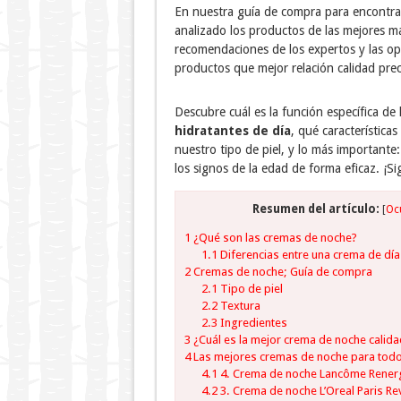
En nuestra guía de compra para encontra
analizado los productos de las mejores 
recomendaciones de los expertos y las op
productos que mejor relación calidad prec
Descubre cuál es la función específica de
hidratantes de día
, qué característic
nuestro tipo de piel, y lo más important
los signos de la edad de forma eficaz. ¡S
Resumen del artículo:
[
Oc
1
¿Qué son las cremas de noche?
1.1
Diferencias entre una crema de dí
2
Cremas de noche; Guía de compra
2.1
Tipo de piel
2.2
Textura
2.3
Ingredientes
3
¿Cuál es la mejor crema de noche calida
4
Las mejores cremas de noche para todo 
4.1
4. Crema de noche Lancôme Renergi
4.2
3. Crema de noche L’Oreal Paris Revi