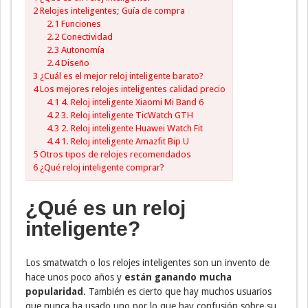
2
Relojes inteligentes; Guía de compra
2.1
Funciones
2.2
Conectividad
2.3
Autonomía
2.4
Diseño
3
¿Cuál es el mejor reloj inteligente barato?
4
Los mejores relojes inteligentes calidad precio
4.1
4. Reloj inteligente Xiaomi Mi Band 6
4.2
3. Reloj inteligente TicWatch GTH
4.3
2. Reloj inteligente Huawei Watch Fit
4.4
1. Reloj inteligente Amazfit Bip U
5
Otros tipos de relojes recomendados
6
¿Qué reloj inteligente comprar?
¿Qué es un reloj
inteligente?
Los smatwatch o los relojes inteligentes son un invento de
hace unos poco años y
están ganando mucha
popularidad
. También es cierto que hay muchos usuarios
que nunca ha usado uno por lo que hay confusión sobre su