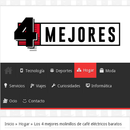
Hogar
Tecnología
Deportes
Moda
Servicios
Viajes
Curiosidades
Informática
Ocio
Contacto
Inicio
»
Hogar
»
Los 4 mejores molinillos de café eléctricos baratos