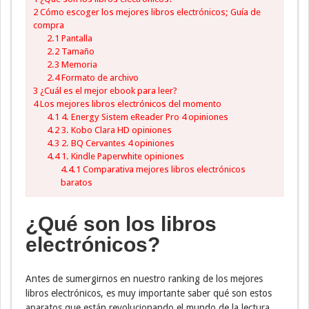
2
Cómo escoger los mejores libros electrónicos; Guía de
compra
2.1
Pantalla
2.2
Tamaño
2.3
Memoria
2.4
Formato de archivo
3
¿Cuál es el mejor ebook para leer?
4
Los mejores libros electrónicos del momento
4.1
4. Energy Sistem eReader Pro 4 opiniones
4.2
3. Kobo Clara HD opiniones
4.3
2. BQ Cervantes 4 opiniones
4.4
1. Kindle Paperwhite opiniones
4.4.1
Comparativa mejores libros electrónicos
baratos
¿Qué son los libros
electrónicos?
Antes de sumergirnos en nuestro ranking de los mejores
libros electrónicos, es muy importante saber qué son estos
aparatos que están revolucionando el mundo de la lectura.