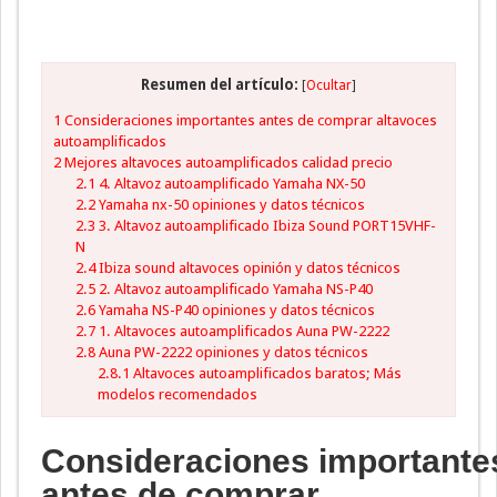
Resumen del artículo:
[
Ocultar
]
1
Consideraciones importantes antes de comprar altavoces
autoamplificados
2
Mejores altavoces autoamplificados calidad precio
2.1
4. Altavoz autoamplificado Yamaha NX-50
2.2
Yamaha nx-50 opiniones y datos técnicos
2.3
3. Altavoz autoamplificado Ibiza Sound PORT15VHF-
N
2.4
Ibiza sound altavoces opinión y datos técnicos
2.5
2. Altavoz autoamplificado Yamaha NS-P40
2.6
Yamaha NS-P40 opiniones y datos técnicos
2.7
1. Altavoces autoamplificados Auna PW-2222
2.8
Auna PW-2222 opiniones y datos técnicos
2.8.1
Altavoces autoamplificados baratos; Más
modelos recomendados
Consideraciones importante
antes de comprar