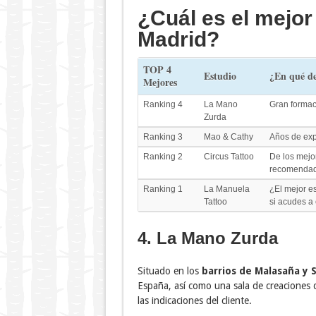
¿Cuál es el mejor 
Madrid?
TOP 4
Estudio
¿En qué de
Mejores
Ranking 4
La Mano
Gran formac
Zurda
Ranking 3
Mao & Cathy
Años de expe
Ranking 2
Circus Tattoo
De los mejo
recomendad
Ranking 1
La Manuela
¿El mejor es
Tattoo
si acudes a 
4. La Mano Zurda
Situado en los
barrios de Malasaña y S
España, así como una sala de creaciones 
las indicaciones del cliente.