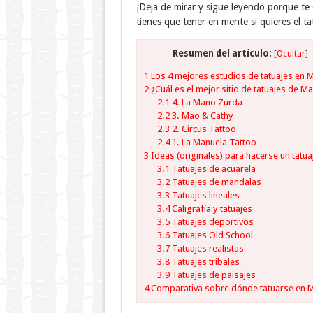
¡Deja de mirar y sigue leyendo porque te
tienes que tener en mente si quieres el ta
Resumen del artículo:
[
Ocultar
]
1
Los 4 mejores estudios de tatuajes en 
2
¿Cuál es el mejor sitio de tatuajes de M
2.1
4. La Mano Zurda
2.2
3. Mao & Cathy
2.3
2. Circus Tattoo
2.4
1. La Manuela Tattoo
3
Ideas (originales) para hacerse un tatua
3.1
Tatuajes de acuarela
3.2
Tatuajes de mandalas
3.3
Tatuajes lineales
3.4
Caligrafía y tatuajes
3.5
Tatuajes deportivos
3.6
Tatuajes Old School
3.7
Tatuajes realistas
3.8
Tatuajes tribales
3.9
Tatuajes de paisajes
4
Comparativa sobre dónde tatuarse en 