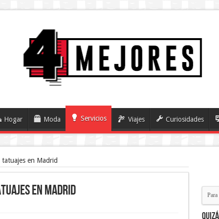
Servicios
Hogar
Moda
Viajes
Curiosidades
 tatuajes en Madrid
atuajes en Madrid
Quiz