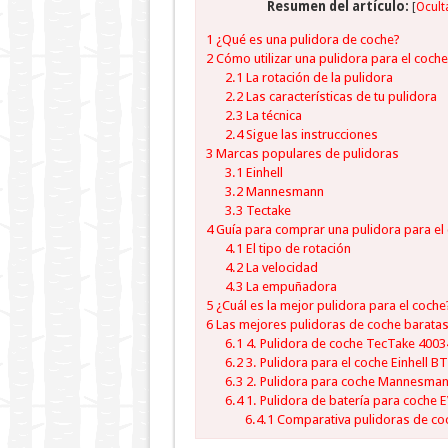
Resumen del artículo:
[
Ocult
1
¿Qué es una pulidora de coche?
2
Cómo utilizar una pulidora para el coche
2.1
La rotación de la pulidora
2.2
Las características de tu pulidora
2.3
La técnica
2.4
Sigue las instrucciones
3
Marcas populares de pulidoras
3.1
Einhell
3.2
Mannesmann
3.3
Tectake
4
Guía para comprar una pulidora para el
4.1
El tipo de rotación
4.2
La velocidad
4.3
La empuñadora
5
¿Cuál es la mejor pulidora para el coche
6
Las mejores pulidoras de coche barata
6.1
4. Pulidora de coche TecTake 400
6.2
3. Pulidora para el coche Einhell B
6.3
2. Pulidora para coche Mannesma
6.4
1. Pulidora de batería para coche
6.4.1
Comparativa pulidoras de co