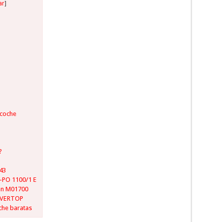
ar
]
 coche
?
s
343
T-PO 1100/1 E
nn M01700
 EVERTOP
che baratas