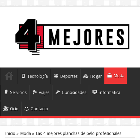
Moda
Tecnología
Deportes
Hogar
Servicios
Viajes
Curiosidades
Informática
Ocio
Contacto
Inicio
»
Moda
»
Las 4 mejores planchas de pelo profesionales