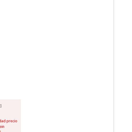
r
]
dad precio
ein