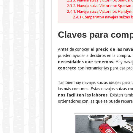
2.2
3. Navaja suiza Victorinox Standar
2.3
2. Navaja suiza Victorinox Spartan
2.4
1. Navaja suiza Victorinox Handy
2.4.1
Comparativa navajas suizas 
Claves para comp
Antes de conocer
el precio de las nava
pueden ayudar a decidiros en la compra.
necesidades que tenemos.
Hay navaj
concreto
con herramientas para esa pro
También hay navajas suizas ideales para
las más comunes. Estas navajas suizas c
nos faciliten las labores.
Existen tambi
ordenadores con las que se puede reparar