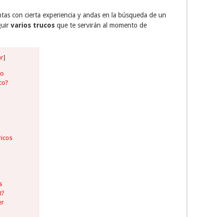
tas con cierta experiencia y andas en la búsqueda de un
guir
varios trucos
que te servirán al momento de
ar
]
co
ico?
ricos
s
t?
er