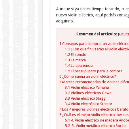
Aunque si ya tienes tiempo tocando, cuen
nuevo violín eléctrico, aquí podrás conse
adquirirlo.
Resumen del artículo:
[
Ocult
1
Consejos para comprar un violín eléctri
1.1
¿Con que fin usarás el violín eléctr
1.2
El sonido
1.3
La marca
1.4
La apariencia
1.5
El presupuesto para la compra
2
¿Cómo suena un violín eléctrico?
3
Marcas recomendadas de violines eléct
3.1
Violín eléctrico Yamaha
3.2
Violines eléctricos Gewa
3.3
Violín eléctrico Stagg
3.4
Violín electrónico Stentor
4
Los 4 mejores violines eléctricos barato
5
¿Cuál es el mejor violín eléctrico low cos
5.1
4. Violín eléctrico de madera Ando
5.2
3. Violín metálico eléctrico Rocket