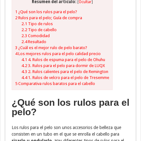
Resumen del artículo:
[
Ocultar
]
1
¿Qué son los rulos para el pelo?
2
Rulos para el pelo; Guía de compra
2.1
Tipo de rulos
2.2
Tipo de cabello
2.3
Comodidad
2.4
Resultado
3
¿Cuál es el mejor rulo de pelo barato?
4
Los mejores rulos para el pelo calidad precio
4.1
4. Rulos de espuma para el pelo de Ohuhu
4.2
3. Rulos para el pelo para dormir de LUQX
4.3
2. Rulos calientes para el pelo de Remington
4.4
1. Rulos de velcro para el pelo de Tresemme
5
Comparativa rulos baratos para el cabello
¿Qué son los rulos para el
pelo?
Los rulos para el pelo son unos accesorios de belleza que
consisten en un tubo en el que se enrolla el cabello para
rizarlo u ondularlo
. Hay diferentes tipos de rulos para el