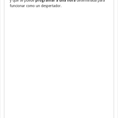
y que se puede
programar a una hora
determinada para
funcionar como un despertador.