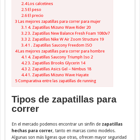
2.4
Los calcetines
2.5
El peso
2.6
El precio
3
Las mejores zapatillas para correr para mujer
3.1
4. Zapatillas Mizuno Wave Rider 20
3.2
3. Zapatillas New Balance Fresh Foam 1080v7
3.3
2. Zapatillas Nike W Air Zoom Structure 19
3.4
1 . Zapatillas Saucony Freedom ISO
4
Las mejores zapatillas para correr para hombre
4.1
4. Zapatillas Saucony Triumph Iso 2
4.2
3. Zapatillas Brooks Glycerin 14
4.3
2. Zapatillas Asics Gel – Nimbus 18
4.4
1. Zapatillas Mizuno Wave Hayate
5
Comparativa entre las zapatillas de running
Tipos de zapatillas para
correr
En el mercado podemos encontrar un sinfín de
zapatillas
hechas para correr
, tanto en marcas como modelos.
Algunas son más ligeras que otras, ofrecen mayor seguridad