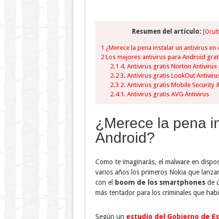
Resumen del artículo:
[
Ocult
1
¿Merece la pena instalar un antivirus en
2
Los mejores antivirus para Android grat
2.1
4. Antivirus gratis Norton Antiviru
2.2
3. Antivirus gratis LookOut Antivir
2.3
2. Antivirus gratis Mobile Security 
2.4
1. Antivirus gratis AVG Antivirus
¿Merece la pena in
Android?
Como te imaginarás, el malware en dispos
varios años los primeros Nokia que lanza
con el
boom de los smartphones
de ú
más tentador para los criminales que habi
Según un
estudio del Gobierno de E