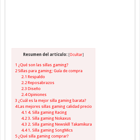
Resumen del artículo:
[
Ocultar
]
1
¿Qué son las sillas gaming?
2
Sillas para gaming; Guía de compra
2.1
Respaldo
2.2
Reposabrazos
2.3
Diseño
2.4
Opiniones
3
¿Cuál es la mejor silla gaming barata?
4
Las mejores sillas gaming calidad precio
4.1
4. Silla gaming Racing
4.2
3. Silla gaming Nokaxus
4.3
2. Silla gaming Newskill Takamikura
4.4
1. Silla gaming SongMics
5
¿Qué silla gaming comprar?