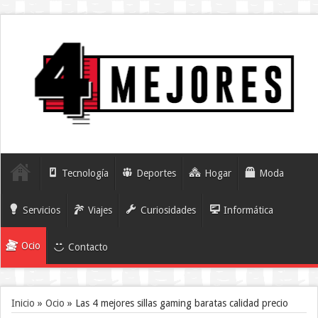
Tecnología
Deportes
Hogar
Moda
Servicios
Viajes
Curiosidades
Informática
Ocio
Contacto
Inicio
»
Ocio
»
Las 4 mejores sillas gaming baratas calidad precio