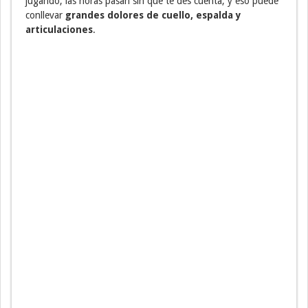
jugando, las horas pasan sin que te des cuenta, y eso puede
conllevar
grandes dolores de cuello, espalda y
articulaciones
.