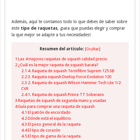
Además, aquí te contamos todo lo que debes de saber sobre
este
tipo de raquetas
, ¡para que puedas elegir y comprar
la que mejor se adapte a tus necesidades!
Resumen del artículo:
[
Ocultar
]
1
Las 4 mejores raquetas de squash calidad precio
2
¿Cuál es la mejor raqueta de squash barata?
2.1
4. Raqueta de squash Tecnifibre Suprem 125 SB
2.2
3. Raqueta squash Dunlop Force Evolution 120
2.3
2. Raqueta de squash Wilson Hammer Tech Lite 1/2
CVR
2.4
1. Raqueta de squash Prince TT Soberano
3
Raquetas de squash de segunda mano y usadas
4
Guía para comprar una raqueta de squash
4.1
El patrón de encordado
4.2
Dónde está el equilibrio
4.3
El peso general de la raqueta
4.4
El tipo de corazón
4.5
El tipo de gama de la raqueta