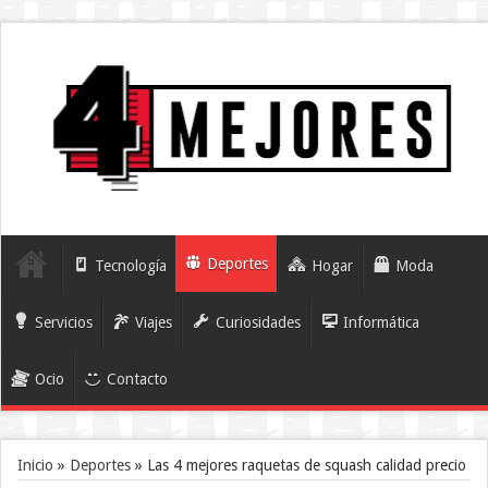
Deportes
Tecnología
Hogar
Moda
Servicios
Viajes
Curiosidades
Informática
Ocio
Contacto
Inicio
»
Deportes
»
Las 4 mejores raquetas de squash calidad precio