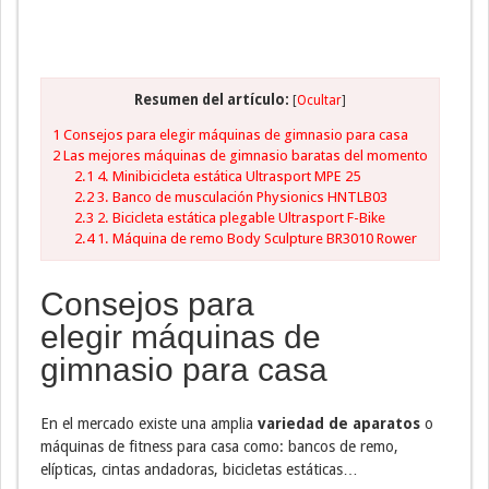
Resumen del artículo:
[
Ocultar
]
1
Consejos para elegir máquinas de gimnasio para casa
2
Las mejores máquinas de gimnasio baratas del momento
2.1
4. Minibicicleta estática Ultrasport MPE 25
2.2
3. Banco de musculación Physionics HNTLB03
2.3
2. Bicicleta estática plegable Ultrasport F-Bike
2.4
1. Máquina de remo Body Sculpture BR3010 Rower
Consejos para
elegir máquinas de
gimnasio para casa
En el mercado existe una amplia
variedad de aparatos
o
máquinas de fitness para casa como: bancos de remo,
elípticas, cintas andadoras, bicicletas estáticas…