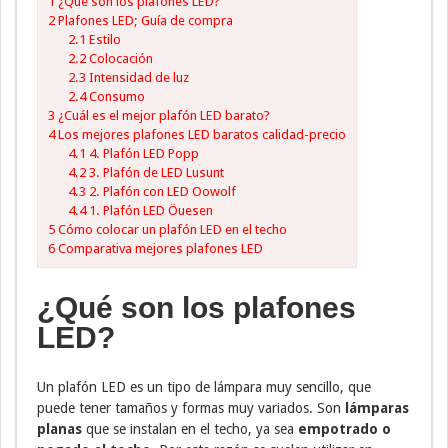
1
¿Qué son los plafones LED?
2
Plafones LED; Guía de compra
2.1
Estilo
2.2
Colocación
2.3
Intensidad de luz
2.4
Consumo
3
¿Cuál es el mejor plafón LED barato?
4
Los mejores plafones LED baratos calidad-precio
4.1
4. Plafón LED Popp
4.2
3. Plafón de LED Lusunt
4.3
2. Plafón con LED Oowolf
4.4
1. Plafón LED Öuesen
5
Cómo colocar un plafón LED en el techo
6
Comparativa mejores plafones LED
¿Qué son los plafones
LED?
Un plafón LED es un tipo de lámpara muy sencillo, que
puede tener tamaños y formas muy variados. Son
lámparas
planas
que se instalan en el techo, ya sea
empotrado o