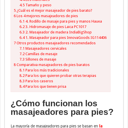
4.5
Tamaño y peso
5
¿Cuál es el mejor masajeador de pies barato?
6
Los 4 mejores masajeadores de pies
6.1
4. Rodillo de masaje para pies y manos Hauea
6.2
3. Hidromasaje de pies Laica PC1017
6.3
2. Masajeador de madera IndiaBigShop
6.4
1. Masajeador para pies InnovaGoods IG114406
7
Otros productos masajeadores recomendados
7.1
Masajeadores cervicales
7.2
Camillas de masaje
7.3
Sillones de masaje
8
Comparativa masajeadores de pies baratos
8.1
Para los más tradicionales
8.2
Para los que quieren probar otras terapias
8.3
Para los caseros
8.4
Para los que tienen prisa
¿Cómo funcionan los
masajeadores para pies?
La mayoría de masajeadores para pies se basan en
la