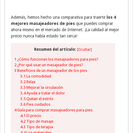
Además, hemos hecho una comparativa para traerte
los 4
mejores masajeadores de pies
que puedes comprar
ahora mismo en el mercado de Internet. ¡La calidad al mejor
precio nunca había estado tan cerca!
Resumen del artículo:
[
Ocultar
]
1
¿Cómo funcionan los masajeadores para pies?
2
¿Por qué usar un masajeador de pies?
3
Beneficios de un masajeador de los pies
3.1
La comodidad
3.2
Relax
3.3
Mejorar la circulación
3.4
Ayuda a tratar el dolor
3.5
Quitan el estrés
3.6
Pies cuidados
4
Guía para comprar masajeadores para pies
4.1
El precio
4.2
Tipo de masaje
4.3
Tipo de terapia
4.4
Los materiales