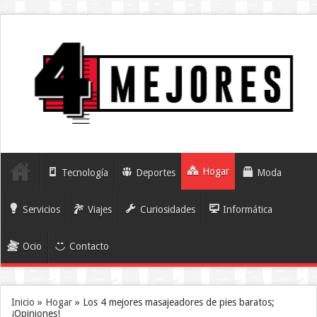
Hogar
Tecnología
Deportes
Moda
Servicios
Viajes
Curiosidades
Informática
Ocio
Contacto
Inicio
»
Hogar
»
Los 4 mejores masajeadores de pies baratos;
¡Opiniones!