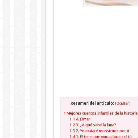
Resumen del artículo:
[
Ocultar
]
1
Mejores cuentos infantiles de la historia
1.1
4. Elmer
1.2
3. ¿A qué sabe la luna?
1.3
2. Yo mataré monstruos por ti
1.4
1. El tigre que vino a tomar el té