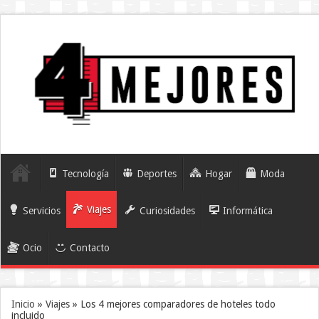
Tecnología
Deportes
Hogar
Moda
Viajes
Servicios
Curiosidades
Informática
Ocio
Contacto
Inicio
»
Viajes
»
Los 4 mejores comparadores de hoteles todo
incluido