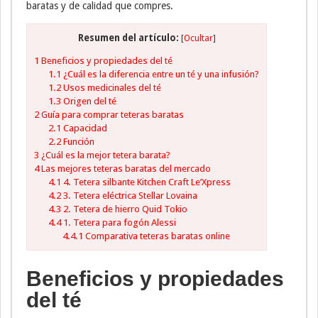
baratas y de calidad que compres.
Resumen del artículo:
[
Ocultar
]
1
Beneficios y propiedades del té
1.1
¿Cuál es la diferencia entre un té y una infusión?
1.2
Usos medicinales del té
1.3
Origen del té
2
Guía para comprar teteras baratas
2.1
Capacidad
2.2
Función
3
¿Cuál es la mejor tetera barata?
4
Las mejores teteras baratas del mercado
4.1
4. Tetera silbante Kitchen Craft Le’Xpress
4.2
3. Tetera eléctrica Stellar Lovaina
4.3
2. Tetera de hierro Quid Tokio
4.4
1. Tetera para fogón Alessi
4.4.1
Comparativa teteras baratas online
Beneficios y propiedades
del té