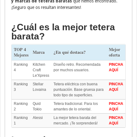
y marcas de teteras baratas
que hemos encontrado.
¡Seguro que os resultan interesantes!
¿Cuál es la mejor tetera
barata?
TOP 4
Mejor
Marca
¿En qué destaca?
Mejores
oferta
Ranking
Kitchen
Diseño retro. Recomendada
PINCHA
4
Craft
por muchos usuarios.
AQUÍ
Le'Xpress
Ranking
Stellar
Tetera eléctrica con buena
PINCHA
3
Lovaina
puntuación. Base gruesa para
AQUÍ
todo tipo de superficies.
Ranking
Quid
Tetera tradicional. Para los
PINCHA
2
Tokio
amantes de lo oriental.
AQUÍ
Ranking
Alessi
La mejor tetera barata del
PINCHA
1
mercado. ¡Te sorprenderá!
AQUÍ