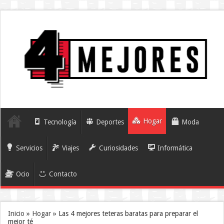
Hogar
Tecnología
Deportes
Moda
Servicios
Viajes
Curiosidades
Informática
Ocio
Contacto
Inicio
»
Hogar
»
Las 4 mejores teteras baratas para preparar el
mejor té