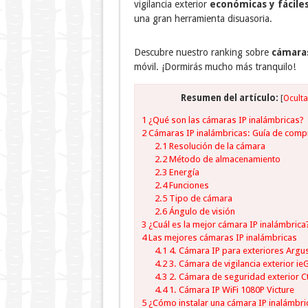
vigilancia exterior
económicas y fácile
una gran herramienta disuasoria.
Descubre nuestro ranking sobre
cámaras
móvil. ¡Dormirás mucho más tranquilo!
Resumen del artículo:
[
Oculta
1
¿Qué son las cámaras IP inalámbricas?
2
Cámaras IP inalámbricas: Guía de comp
2.1
Resolución de la cámara
2.2
Método de almacenamiento
2.3
Energía
2.4
Funciones
2.5
Tipo de cámara
2.6
Ángulo de visión
3
¿Cuál es la mejor cámara IP inalámbrica
4
Las mejores cámaras IP inalámbricas
4.1
4. Cámara IP para exteriores Argus
4.2
3. Cámara de vigilancia exterior ie
4.3
2. Cámara de seguridad exterior C
4.4
1. Cámara IP WiFi 1080P Victure
5
¿Cómo instalar una cámara IP inalámbri