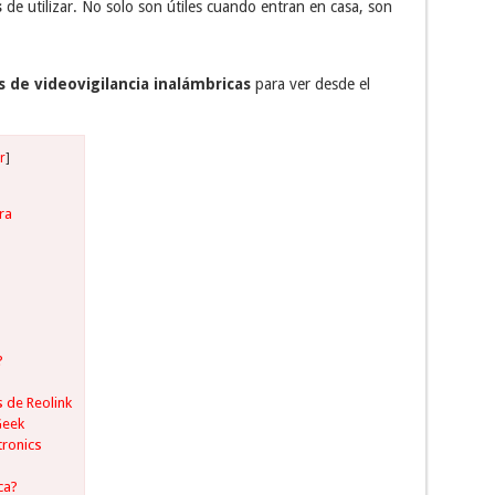
s
de utilizar. No solo son útiles cuando entran en casa, son
 de videovigilancia inalámbricas
para ver desde el
r
]
ra
?
 de Reolink
Geek
tronics
ca?