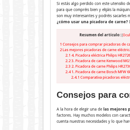
Si estás algo perdido con este utensilio 
para que compréis bien y elijáis la máqu
son muy interesantes y podréis sacarles 
¿cómo usar una picadora de carne?
I
Resumen del artículo:
[
Ocul
1
Consejos para comprar picadoras de c
2
Las mejores picadoras de carne eléctric
2.1
4. Picadora eléctrica Philips HR272
2.2
3. Picadora de carne Kenwood MG
2.3
2. Picadora de carne Philips HR27
2.4
1. Picadora de carne Bosch MFW 6
2.4.1
Comparativa picadoras eléctr
Consejos para co
A la hora de elegir una de
las mejores p
factores. Hay muchos modelos con caracte
cuenta nuestras necesidades y lo que har