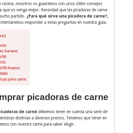
de cocina, nosotros os guiaremos con unos útiles consejos
ina que os venga mejor. Recordad que las picadoras de carne
mucho partido.
¿Para qué sirve una picadora de carne?,
ntentaremos responder a estas preguntas en nuestra guía.
tar
]
arne
as baratas
6/90
510
30/90 Avance
8660
icas para carne
mprar picadoras de carne
icadoras de carne
debemos tener en cuenta una serie de
rísticas distintas a diversos precios. Tenemos que tener en
emos con nuestra carne para saber elegir.