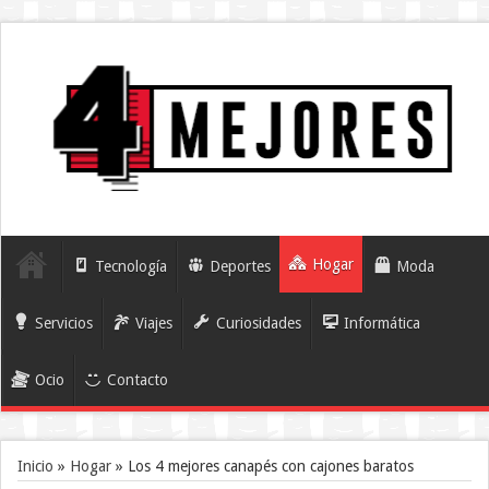
Hogar
Tecnología
Deportes
Moda
Servicios
Viajes
Curiosidades
Informática
Ocio
Contacto
Inicio
»
Hogar
»
Los 4 mejores canapés con cajones baratos