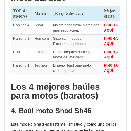
TOP 4
Mejor
Marca
¿En qué destaca?
Mejores
oferta
Ranking 4
Shad
Maleta espaciosa. Marca con
PINCHA
gran reputación.
AQUÍ
Ranking 3
Homcom
Sistema innovador.
PINCHA
Excelentes opiniones.
AQUÍ
Ranking 2
Filmer
De los mejores baúles para
PINCHA
motos del mercado.
AQUÍ
Ranking 1
TecTake
El mejor baúl para moto
PINCHA
calidad precio.
AQUÍ
Los 4 mejores baúles
para motos (baratos)
4. Baúl moto
Shad Sh46
Este modelo
Shad
es bastante llamativo y como uno de los
baúles de motos del mercado cumple perfectamente.