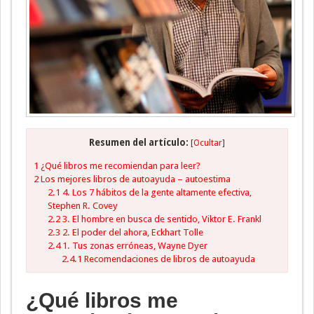
Resumen del artículo:
[
Ocultar
]
1
¿Qué libros me recomiendan para leer?
2
Los mejores libros de autoayuda – autoestima
2.1
4. Los 7 hábitos de la gente altamente efectiva,
Stephen R. Covey
2.2
3. El hombre en busca de sentido, Viktor E. Frankl
2.3
2. El poder del ahora, Eckhart Tolle
2.4
1. Tus zonas erróneas, Wayne Dyer
2.4.1
Recomendaciones de libros de autoayuda
¿Qué libros me